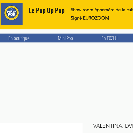
Le Pop Up Pop
Show room éphémère de la cul
Signé EUROZOOM
En boutique
Mini Pop
En EXCLU
VALENTINA, DV