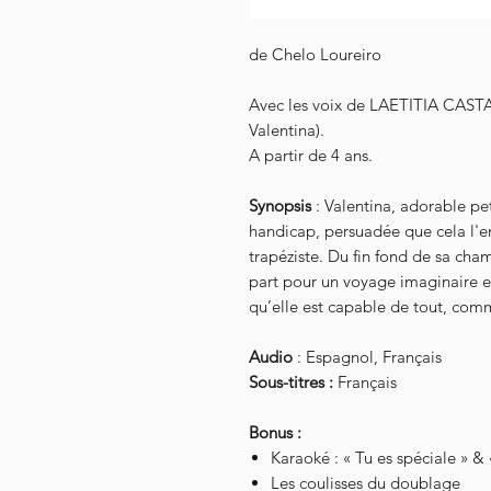
de Chelo Loureiro
Avec les voix de LAETITIA CAST
Valentina).
A partir de 4 ans.
Synopsis
: Valentina, adorable pet
handicap, persuadée que cela l'e
trapéziste. Du fin fond de sa cha
part pour un voyage imaginaire e
qu’elle est capable de tout, comm
Audio
: Espagnol, Français
Sous-titres :
Français
Bonus :
Karaoké : « Tu es spéciale » &
Les coulisses du doublage