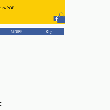
ture POP
MINIPIX
Blog
D