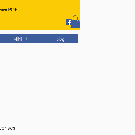
ture POP
MINIPIX
Blog
cerises