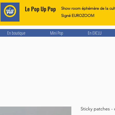
Le Pop Up Pop
Show room éphémère de la cul
Signé EUROZOOM
En boutique
Mini Pop
En EXCLU
Sticky patches - 