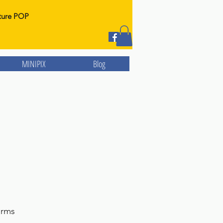
ture POP
MINIPIX
Blog
arms