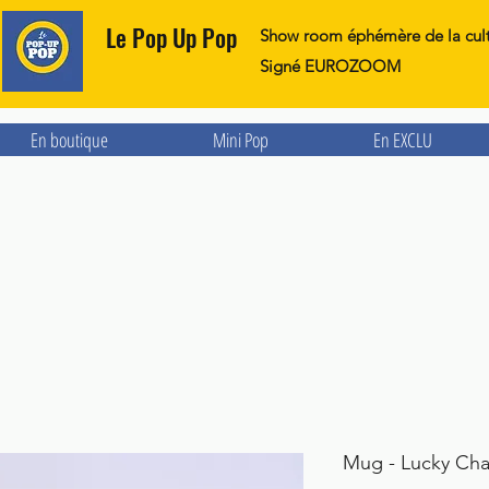
Le Pop Up Pop
Show room éphémère de la cul
Signé EUROZOOM
En boutique
Mini Pop
En EXCLU
Mug - Lucky Ch