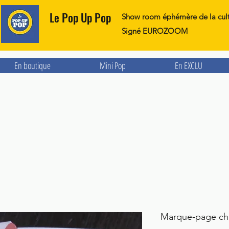
Le Pop Up Pop
Show room éphémère de la cul
Signé EUROZOOM
En boutique
Mini Pop
En EXCLU
Marque-page ch