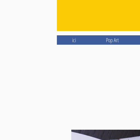
ici
Pop Art