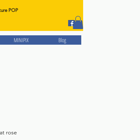
ture POP
MINIPIX
Blog
at rose