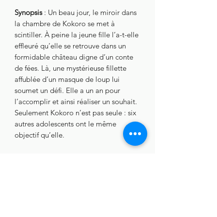
Synopsis
: Un beau jour, le miroir dans
la chambre de Kokoro se met à
scintiller. À peine la jeune fille l’a-t-elle
effleuré qu’elle se retrouve dans un
formidable château digne d’un conte
de fées. Là, une mystérieuse fillette
affublée d’un masque de loup lui
soumet un défi. Elle a un an pour
l’accomplir et ainsi réaliser un souhait.
Seulement Kokoro n’est pas seule : six
autres adolescents ont le même
objectif qu’elle.​
Audio
: Japonais, Français
Sous-titres :
Français
Bonus :
Livret sur le film
Interview du réalisateur