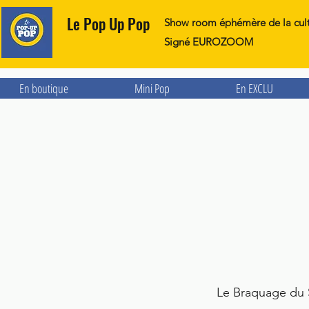
Le Pop Up Pop
Show room éphémère de la cul
Signé EUROZOOM
En boutique
Mini Pop
En EXCLU
Le Braquage du S