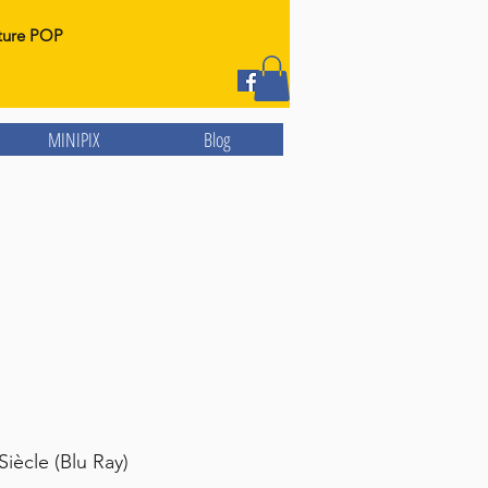
ture POP
MINIPIX
Blog
iècle (Blu Ray)