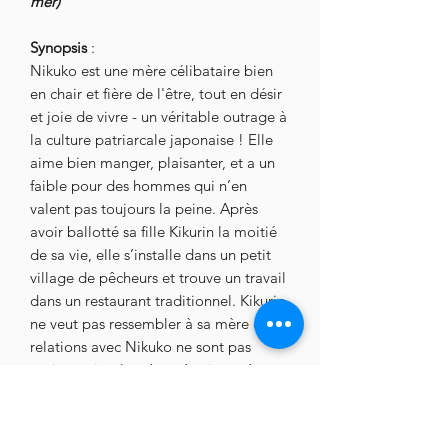
mer)
Synopsis
:
Nikuko est une mère célibataire bien
en chair et fière de l'être, tout en désir
et joie de vivre - un véritable outrage à
la culture patriarcale japonaise ! Elle
aime bien manger, plaisanter, et a un
faible pour des hommes qui n’en
valent pas toujours la peine. Après
avoir ballotté sa fille Kikurin la moitié
de sa vie, elle s’installe dans un petit
village de pêcheurs et trouve un travail
dans un restaurant traditionnel. Kikurin
ne veut pas ressembler à sa mère et ses
relations avec Nikuko ne sont pas
toujours simples. Jusqu’au jour où
ressurgit un secret du passé.
Audio
: Japonais (VO) / Français