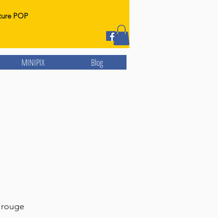
ture POP
MINIPIX
Blog
 rouge