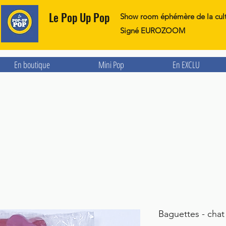
Le Pop Up Pop
Show room éphémère de la cul
Signé EUROZOOM
En boutique
Mini Pop
En EXCLU
Baguettes - chat