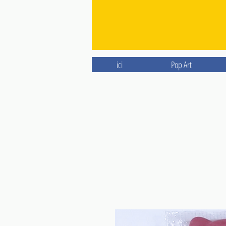
ici
Pop Art